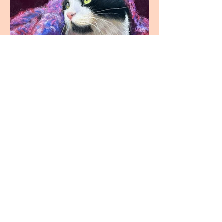
Emmitouflé